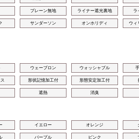
プレーン無地
ライナー遮光裏地
ラ
ク
サンダーソン
オンホリディ
ウィ
ト
ウェーブロン
ウォッシャブル
ース
形状記憶加工付
形態安定加工付
遮熱
消臭
ー
イエロー
オレンジ
ル
パープル
ピンク