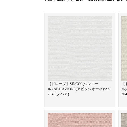
【ドレープ】SINCOL(シンコー
【
ル)/ABITA ZIONE(アビタジオーネ)/AZ-
ル)
2043(ノヘア)
20