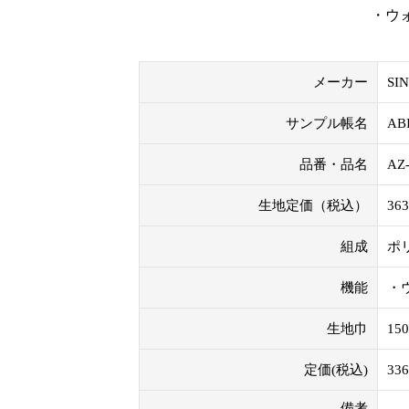
・ウォ
メーカー
SI
サンプル帳名
AB
品番・品名
AZ
生地定価（税込）
36
組成
ポ
機能
・
生地巾
15
定価(税込)
33
備考