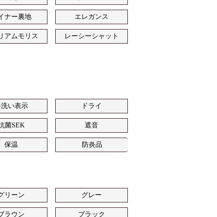
イナー裏地
エレガンス
リアムモリス
レーシーシャット
手洗い表示
ドライ
抗菌SEK
遮音
保温
防炎品
グリーン
グレー
ブラウン
ブラック