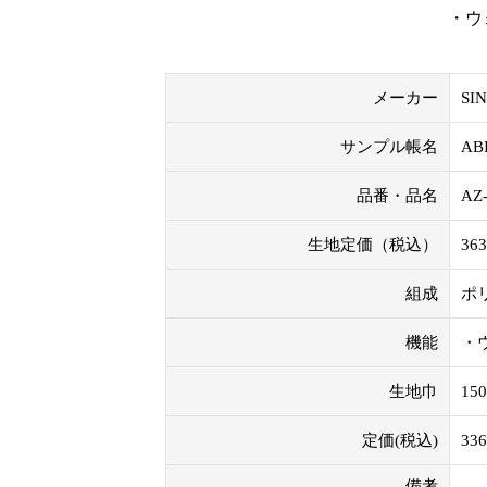
・ウ
メーカー
SI
サンプル帳名
AB
品番・品名
AZ
生地定価（税込）
36
組成
ポ
機能
・
生地巾
15
定価(税込)
33
備考