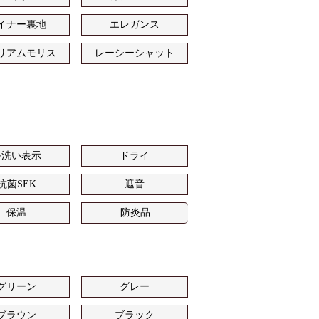
イナー裏地
エレガンス
リアムモリス
レーシーシャット
手洗い表示
ドライ
抗菌SEK
遮音
保温
防炎品
グリーン
グレー
ブラウン
ブラック