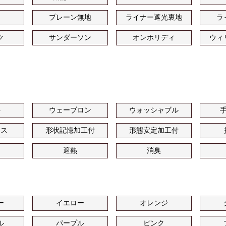
プレーン無地
ライナー遮光裏地
ラ
ク
サンダーソン
オンホリディ
ウィ
ト
ウェーブロン
ウォッシャブル
ース
形状記憶加工付
形態安定加工付
遮熱
消臭
ー
イエロー
オレンジ
ル
パープル
ピンク