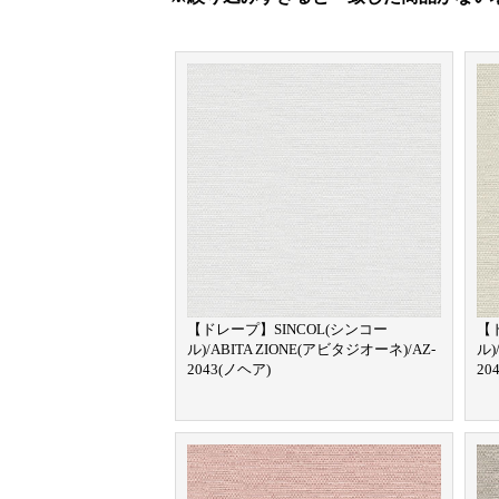
【ドレープ】SINCOL(シンコー
【
ル)/ABITA ZIONE(アビタジオーネ)/AZ-
ル)
2043(ノヘア)
20