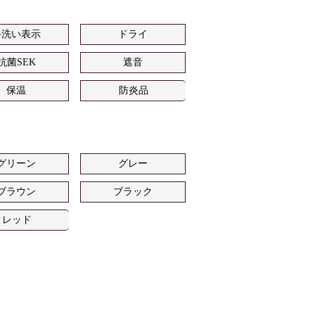
手洗い表示
ドライ
抗菌SEK
遮音
保温
防炎品
グリーン
グレー
ブラウン
ブラック
レッド