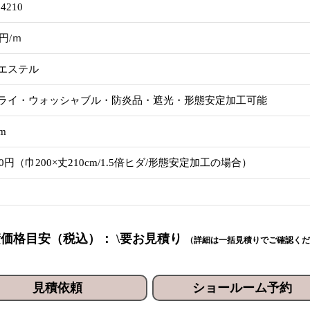
4210
5円/ｍ
エステル
ライ・ウォッシャブル・防炎品・遮光・形態安定加工可能
cm
80円（巾200×丈210cm/1.5倍ヒダ/形態安定加工の場合）
価格目安（税込）： \要お見積り
（詳細は一括見積りでご確認くだ
見積依頼
ショールーム予約