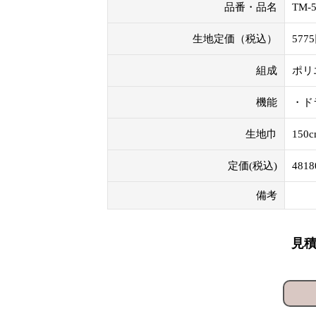
品番・品名
TM-5
生地定価（税込）
577
組成
ポリ
機能
・ド
生地巾
150
定価(税込)
481
備考
見積