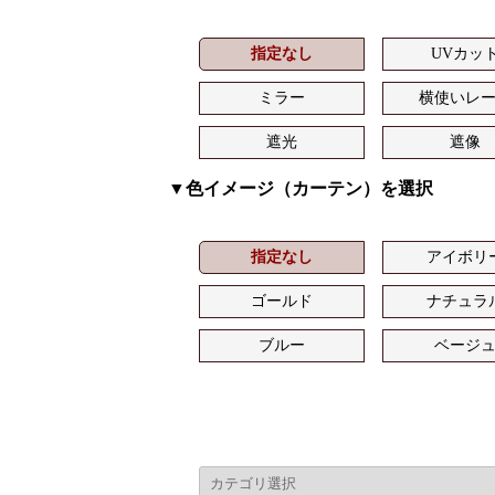
指定なし
UVカッ
ミラー
横使いレ
遮光
遮像
▼色イメージ（カーテン）を選択
指定なし
アイボリ
ゴールド
ナチュラ
ブルー
ベージ