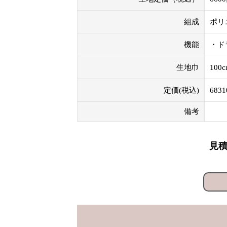
組成
ポリ
機能
・ド
生地巾
100
定価(税込)
683
備考
見積