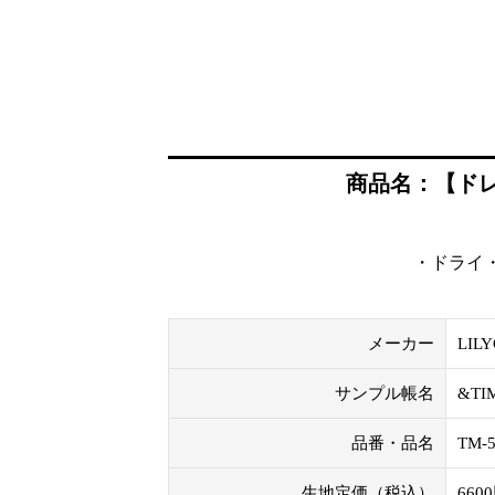
商品名：【ドレープ
・ドライ・
メーカー
LIL
サンプル帳名
&T
品番・品名
TM-5
生地定価（税込）
660