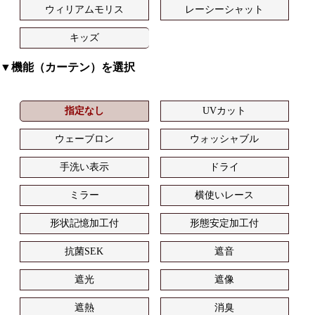
ウィリアムモリス
レーシーシャット
キッズ
▼機能（カーテン）を選択
指定なし
UVカット
ウェーブロン
ウォッシャブル
手洗い表示
ドライ
ミラー
横使いレース
形状記憶加工付
形態安定加工付
抗菌SEK
遮音
遮光
遮像
遮熱
消臭