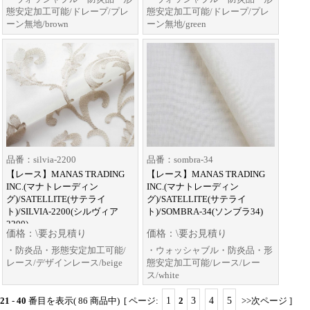
態安定加工可能/ドレープ/プレ
態安定加工可能/ドレープ/プレ
ーン無地/brown
ーン無地/green
品番：silvia-2200
品番：sombra-34
【レース】MANAS TRADING
【レース】MANAS TRADING
INC.(マナトレーディン
INC.(マナトレーディン
グ)/SATELLITE(サテライ
グ)/SATELLITE(サテライ
ト)/SILVIA-2200(シルヴィア
ト)/SOMBRA-34(ソンブラ34)
2200)
価格：\要お見積り
価格：\要お見積り
・防炎品・形態安定加工可能/
・ウォッシャブル・防炎品・形
レース/デザインレース/beige
態安定加工可能/レース/レー
ス/white
21
-
40
番目を表示( 86 商品中) [ ページ:
1
2
3
4
5
>>次ページ
]