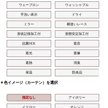
ウェーブロン
ウォッシャブル
手洗い表示
ドライ
ミラー
横使いレース
形状記憶加工付
形態安定加工付
抗菌SEK
遮音
遮光
遮像
遮熱
消臭
保温
防炎品
▼色イメージ（カーテン）を選択
指定なし
アイボリー
イエロー
オレンジ