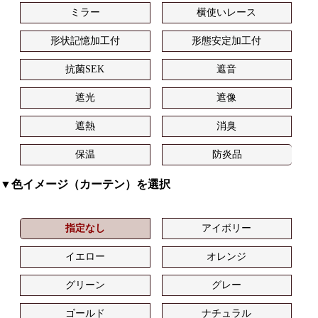
ミラー
横使いレース
形状記憶加工付
形態安定加工付
抗菌SEK
遮音
遮光
遮像
遮熱
消臭
保温
防炎品
▼色イメージ（カーテン）を選択
指定なし
アイボリー
イエロー
オレンジ
グリーン
グレー
ゴールド
ナチュラル