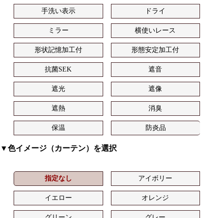
手洗い表示
ドライ
ミラー
横使いレース
形状記憶加工付
形態安定加工付
抗菌SEK
遮音
遮光
遮像
遮熱
消臭
保温
防炎品
▼色イメージ（カーテン）を選択
指定なし
アイボリー
イエロー
オレンジ
グリーン
グレー