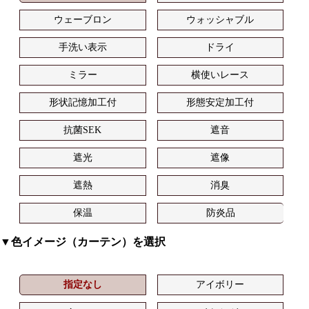
ウェーブロン
ウォッシャブル
手洗い表示
ドライ
ミラー
横使いレース
形状記憶加工付
形態安定加工付
抗菌SEK
遮音
遮光
遮像
遮熱
消臭
保温
防炎品
▼色イメージ（カーテン）を選択
指定なし
アイボリー