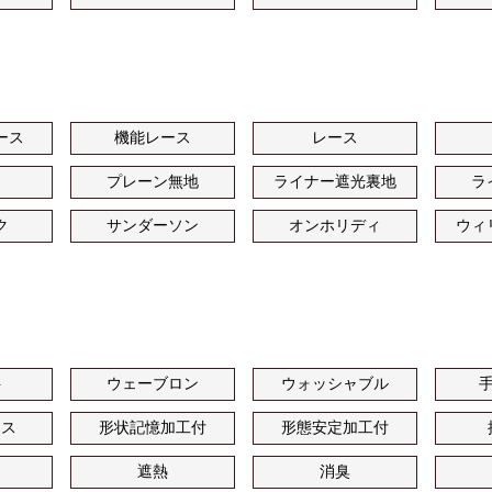
ース
機能レース
レース
プレーン無地
ライナー遮光裏地
ラ
ク
サンダーソン
オンホリディ
ウィ
ト
ウェーブロン
ウォッシャブル
ース
形状記憶加工付
形態安定加工付
遮熱
消臭