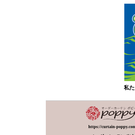
私た
https://curtain-poppy.co