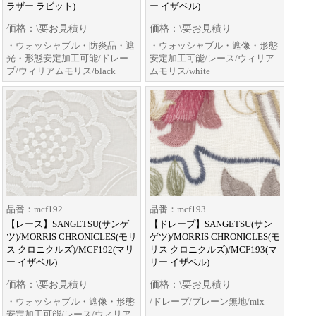
ラザー ラビット)
ー イザベル)
価格：\要お見積り
価格：\要お見積り
・ウォッシャブル・防炎品・遮
・ウォッシャブル・遮像・形態
光・形態安定加工可能/ドレー
安定加工可能/レース/ウィリア
プ/ウィリアムモリス/black
ムモリス/white
品番：mcf192
品番：mcf193
【レース】SANGETSU(サンゲ
【ドレープ】SANGETSU(サン
ツ)/MORRIS CHRONICLES(モリ
ゲツ)/MORRIS CHRONICLES(モ
ス クロニクルズ)/MCF192(マリ
リス クロニクルズ)/MCF193(マ
ー イザベル)
リー イザベル)
価格：\要お見積り
価格：\要お見積り
・ウォッシャブル・遮像・形態
/ドレープ/プレーン無地/mix
安定加工可能/レース/ウィリア