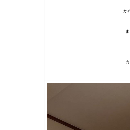
か
ま
カ