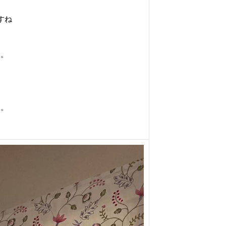
。
すね
た。
す。